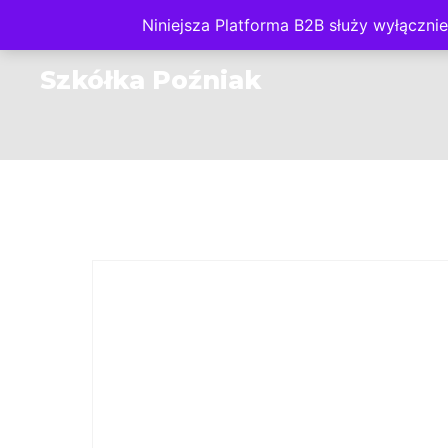
Niniejsza Platforma B2B służy wyłącz
O NAS
PLATFORMA
Szkółka Poźniak