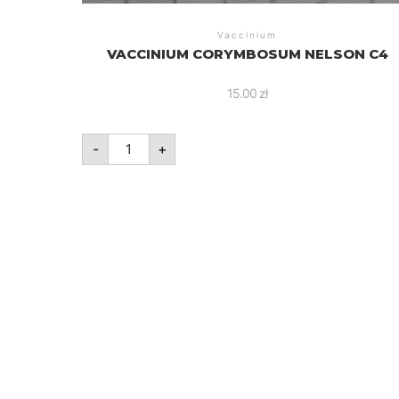
Vaccinium
VACCINIUM CORYMBOSUM NELSON C4
15.00
zł
ilość
-
+
Vaccinium
corymbosum
Nelson
C4