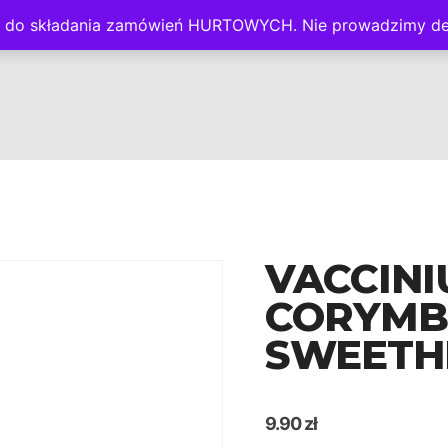
nie do składania zamówień HURTOWYCH. Nie prowadzimy de
 B2B
OFERTA
GALERIA
KONTAKT
PANEL KLIENTA
VACCIN
CORYM
SWEETH
9.90
zł