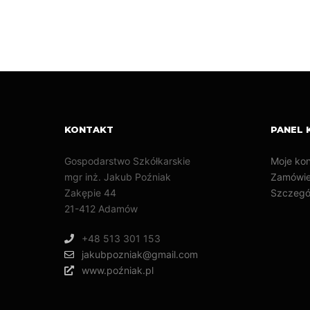
KONTAKT
PANEL 
Gospodarstwo Szkółkarskie
Moje ko
mgr inż. Jakub Poźniak
Zamówie
Zakępie 44
Szczegó
21-412 Adamów
+48 513 301 153
jakubpozniak@gmail.com
www.poźniak.pl