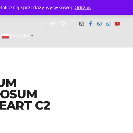
talicznej sprzedaży wysyłkowej.
Odrzuć
GDZIE KUPIĆ
Szukaj
Panel boczny sklepu
POLSKI
▼
IUM
BOSUM
EART C2