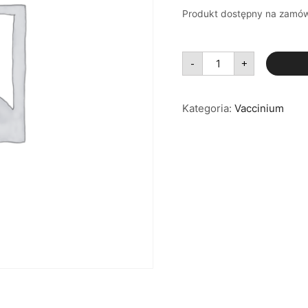
Produkt dostępny na zamów
ilość
-
+
Vaccinium
corymbosum
Sweetheart
C2
Kategoria:
Vaccinium