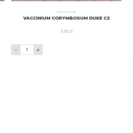
Vaccinium
VACCINIUM CORYMBOSUM DUKE C2
9.90
zł
ilość
-
+
Vaccinium
corymbosum
Duke
C2