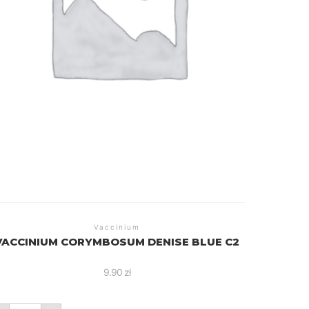
Vaccinium
VACCINIUM CORYMBOSUM DENISE BLUE C2
9.90
zł
ilość