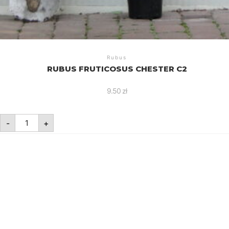
Rubus
RUBUS FRUTICOSUS CHESTER C2
9.50
zł
ilość
-
+
Rubus
fruticosus
Chester
C2