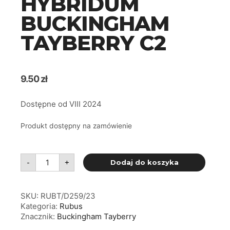
HYBRIDUM
BUCKINGHAM
TAYBERRY C2
9.50
zł
Dostępne od VIII 2024
Produkt dostępny na zamówienie
ilość
-
+
Dodaj do koszyka
Rubus
hybridum
Buckingham
Tayberry
C2
SKU:
RUBT/D259/23
Kategoria:
Rubus
Znacznik:
Buckingham Tayberry