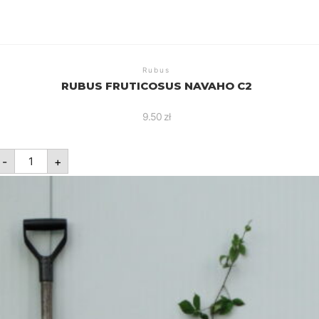
Rubus
RUBUS FRUTICOSUS NAVAHO C2
9.50
zł
ilość
-
+
Rubus
fruticosus
Navaho
C2