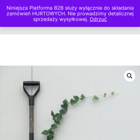
Niniejsza Platforma B2B służy wyłącznie do składania
Szkółka
zamówień HURTOWYCH. Nie prowadzimy detalicznej
sprzedaży wysyłkowej.
Odrzuć
Poźniak
Główne
Szukaj
Panel boczny sklepu