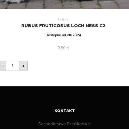
Rubus
RUBUS FRUTICOSUS LOCH NESS C2
Dostępne od VIII 2024
9.50
zł
ilość
-
+
Rubus
fruticosus
Loch
Ness
C2
KONTAKT
Gospodarstwo Szkółkarskie