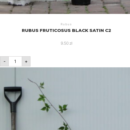
Rubus
RUBUS FRUTICOSUS BLACK SATIN C2
9.50
zł
ilość
-
+
Rubus
fruticosus
Black
Satin
C2