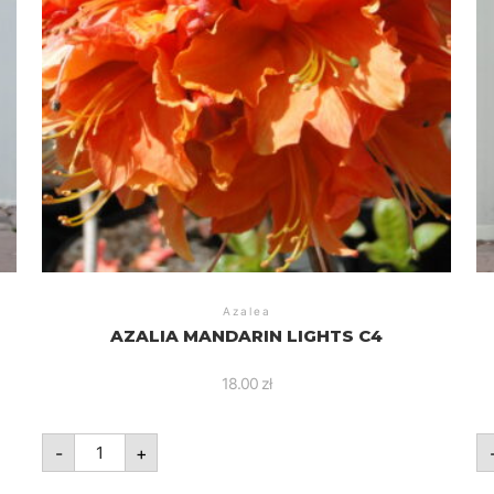
Azalea
AZALIA MANDARIN LIGHTS C4
18.00
zł
ilość
-
+
Azalia
Mandarin
Lights