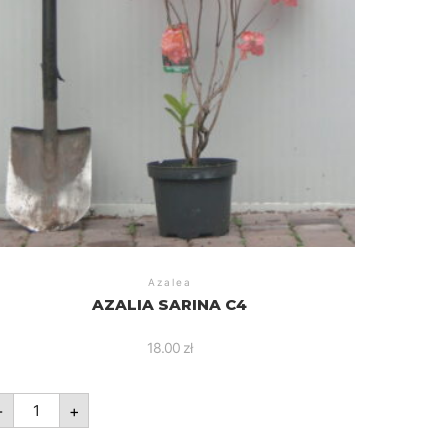
Azalea
AZALIA SARINA C4
18.00
zł
ilość
-
+
Azalia
Sarina
C4