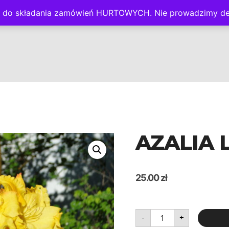
nie do składania zamówień HURTOWYCH. Nie prowadzimy de
 B2B
OFERTA
GALERIA
KONTAKT
PANEL KLIENTA
AZALIA 
25.00
zł
ilość
-
+
Azalia
Limetta