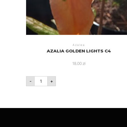
Azalea
AZALIA GOLDEN LIGHTS C4
18.00
zł
ilość
-
+
Azalia
Golden
Lights
C4