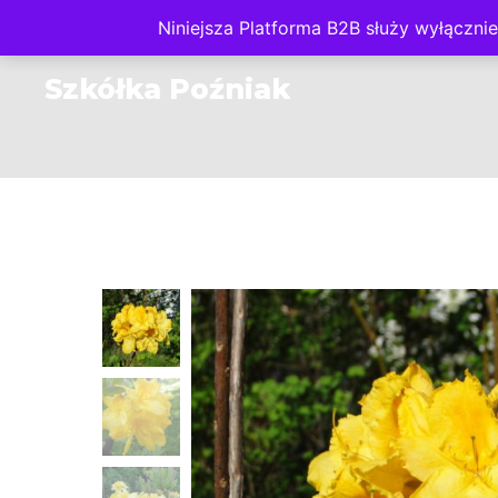
Niniejsza Platforma B2B służy wyłącz
O NAS
PLATFORMA
Szkółka Poźniak