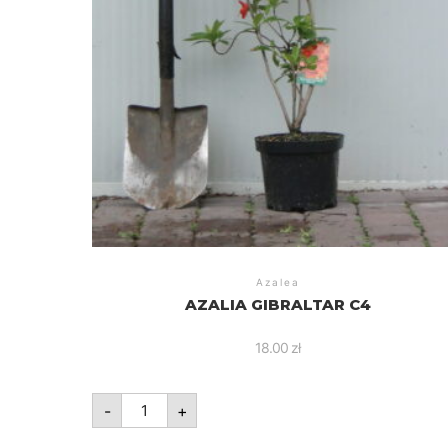
Azalea
AZALIA GIBRALTAR C4
18.00
zł
ilość
-
+
Azalia
Gibraltar
C4